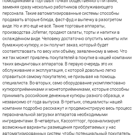
помощниками в торговых точках общественного питания,
заменяя сразу несколько работников обслуживающего
персонала. Такие автоматизированные системы способны
продавать вторые блюда, фаст-фуд и выпечку в разогретом
виде. Но и это ещё не всё. Такие торговые аппараты,
производства Jofemar, продают салаты, торты и напитки в
охлаждённом виде. Человеку достаточно опустить монеты или
бумажную купюру, и он получит заказ, который будет
соответствовать по весу или объёму, заявленному в меню. Что
же так может привлечь покупателей в покупке в нашей компании
таких вендинговых аппаратов. В первую очередь это их
обслуживание и эксплуатация, с которой довольно легко
справиться самому покупателю, не призывая на помощь
специалиста. Во-вторых, само оборудование укомплектовано
купюроприёмниками и монетоприёмниками, которые способны
принимать российские денежные купюры разного образца, и
независимо от года выпуска. В-третьих, специалисты нашей
компании подробно расскажут и продемонстрирую весь процесс
первоначальной загрузки аппаратов необходимыми
ингредиентами. В-четвёртых, Кассоптторг, проанализирует
возможные варианты размещения приобретаемых у нас
автоматизированных систем, чтобы потенциальный покупатель