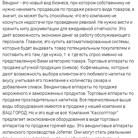
Вендинг - это новый вид бизнеса, при котором собственнику не
нужно нанимать продавцов по продаже разного вида товаров, а
значит, он может быть спокойным, что его компанию не
коснуться недостачи при проведении ревизий. Не нужно вести и
хранить кипу документации для ежедневной отчётности. Это
даёт возможность экономии денег за работу обслуживающего
персонала. Главное, это купить автоматизированные системы,
которые будет выдавать товар потенциальным покупателям и
поставить его там, где нужно, т. е. где есть спрос именно на
представленную Вами категорию товара. Торговые аппараты по
продаже штучной продукции (снеков). Кофе-машины, которые
дают возможность выбора клиентом его любимого напитка по
вкусу, учитывая его пожелание к количеству сахара и
добавления сливок. Вендинговые аппараты по продаже
мороженого и замороженных продуктов. Торговые аппараты по
продаже прохладительных напитков. Все перечисленные выше
виды оборудования имеются в продаже у нашей компании в
ВАШ ГОРОД. Но и это ещё не всё. Компания "Кассоптторг"
предлагает эксклюзивное оборудование в виде торговых
аппаратов по продаже горячей еды. Это вендинговые аппараты
испанского производства Jofemar. Они могут стать реальными