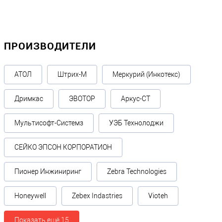
ПРОИЗВОДИТЕЛИ
АТОЛ
Штрих-М
Меркурий (Инкотекс)
Дримкас
ЭВОТОР
Аркус-СТ
Мультисофт-Системз
УЭБ Технолоджи
СЕЙКО ЭПСОН КОРПОРАТИОН
Пионер Инжиниринг
Zebra Technologies
Honeywell
Zebex Indastries
Vioteh
Показать ещё 15