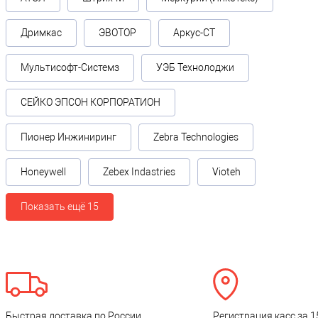
Дримкас
ЭВОТОР
Аркус-СТ
Мультисофт-Системз
УЭБ Технолоджи
СЕЙКО ЭПСОН КОРПОРАТИОН
Пионер Инжиниринг
Zebra Technologies
Honeywell
Zebex Indastries
Vioteh
Показать ещё 15
Быстрая доставка по России
Регистрация касс за 1