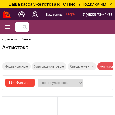
Ваша касса уже готова к ТС ПИоТ? Подключим и настро
✕
7 (4822) 73-41-78
Тверь
Ваш город::
Детекторы банкнот
Антистокс
Инфракрасные
Ультрафиолетовые
Спецэлемент И
Антисток
Фильтр