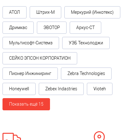
АТОЛ
Штрих-М
Меркурий (Инкотекс)
Дримкас
ЭВОТОР
Аркус-СТ
Мультисофт-Системз
УЭБ Технолоджи
СЕЙКО ЭПСОН КОРПОРАТИОН
Пионер Инжиниринг
Zebra Technologies
Honeywell
Zebex Indastries
Vioteh
Показать ещё 15