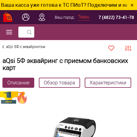
асса уже готова к ТС ПИоТ? Подключим и настроим без
✕
7 (4822) 73-41-78
Тверь
Ваш город::
aQsi 5Ф с эквайрингом
aQsi 5Ф эквайринг с приемом банковских
карт
Описание
Обзор товара
Характеристики