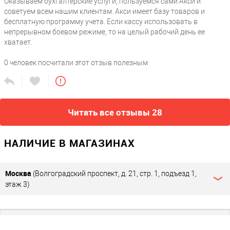
Оказываем бухгалтерские услуги, пользуемся сами Акси и
/ розничный магазин / школа / шиномонтаж / столовая / театр
советуем всем нашим клиентам. Акси имеет базу товаров и
/ продажа товаров / турагентство / услуги / жд кассы /
бесплатную программу учета. Если кассу использовать в
маленький магазин / интернет-магазин / магазин /
непрерывном боевом режиме, то на целый рабочий день ее
парикмахерская / салон красоты / в автобус / такси / пункт
хватает.
выдачи
0
человек посчитали этот отзыв полезным
Виды налогообложения
?
ЕНВД (вмененка) / ПСН (патент) / ЕСХН (сельхозналог)
Тип юридического лица
?
ИП / ООО
Читать все отзывы 28
Прочие
НАЛИЧИЕ В МАГАЗИНАХ
Фискальный накопитель
?
без ФН
Москва
(Волгоградский проспект, д. 21, стр. 1, подъезд 1,
Соответствие 54ФЗ
?
этаж 3)
Да
Видео в слайдере картинок
https://www.youtube.com/embed/wjWcy4XAIT8