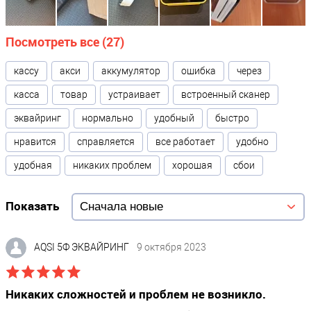
Физические параметры
Цвет
Посмотреть все (27)
Белый
кассу
акси
аккумулятор
ошибка
через
Габариты без упаковки (д/ш/в)
касса
товар
устраивает
встроенный сканер
18.7 / 8.5 / 6.4
Вес НЕТТО (в граммах)
?
эквайринг
нормально
удобный
быстро
433
нравится
справляется
все работает
удобно
Высота
?
удобная
никаких проблем
хорошая
сбои
187
Ширина
?
Показать
85
Глубина
?
AQSI 5Ф ЭКВАЙРИНГ
9 октября 2023
64
Никаких сложностей и проблем не возникло.
Аккумулятор