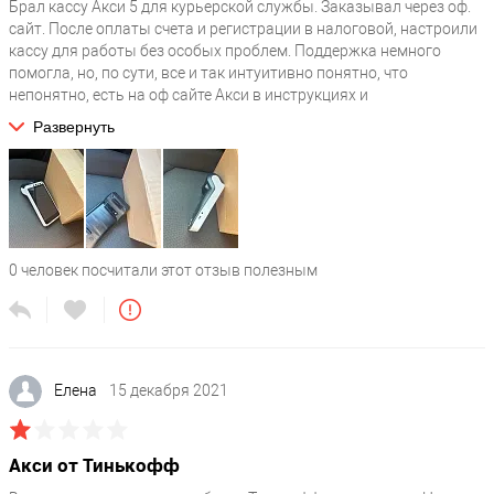
Брал кассу Акси 5 для курьерской службы. Заказывал через оф.
сайт. После оплаты счета и регистрации в налоговой, настроили
Наличие аккумулятора
?
кассу для работы без особых проблем. Поддержка немного
есть
помогла, но, по сути, все и так интуитивно понятно, что
непонятно, есть на оф сайте Акси в инструкциях и
Время работы без подзарядки, часов
видеоинструкциях. Чеки отправляет. Работает корректно и без
14
Развернуть
сбоев. Аккумулятор отличный, часто подзаряжать не нужно.
Емкость аккумулятора, мАч
?
2600
Тип аккумулятора
?
Li-Ion
0
человек посчитали этот отзыв полезным
Питание
Напряжение, Вольт
?
Елена
15 декабря 2021
7.4
Условия эксплуатации
Акси от Тинькофф