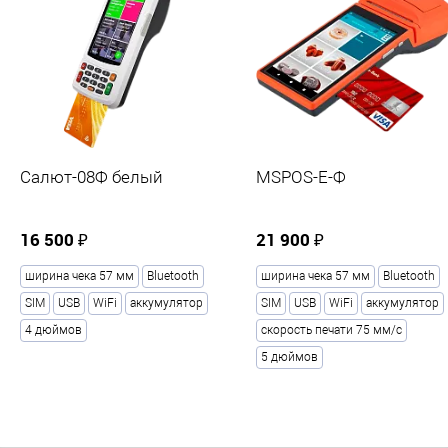
Тип печати
?
Термопринтер
Печать реквизитов покупателя
?
Есть
Основная камера
Салют-08Ф белый
MSPOS-E-Ф
Разрешение основной камеры, Мп
5
16 500 ₽
21 900 ₽
Количество камер
ширина чека 57 мм
Bluetooth
ширина чека 57 мм
Bluetooth
1
SIM
USB
WiFi
аккумулятор
SIM
USB
WiFi
аккумулятор
4 дюймов
скорость печати 75 мм/с
ОС
5 дюймов
Операционная система
?
aQsi OS (на Android 7.0)