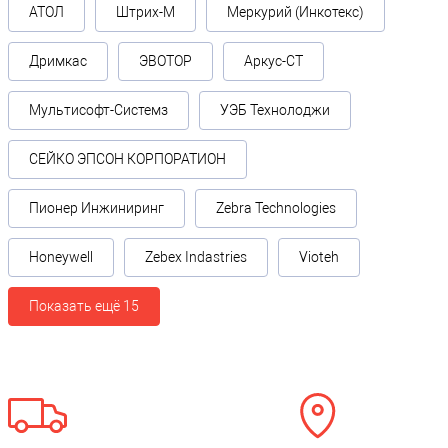
АТОЛ
Штрих-М
Меркурий (Инкотекс)
Дримкас
ЭВОТОР
Аркус-СТ
Мультисофт-Системз
УЭБ Технолоджи
СЕЙКО ЭПСОН КОРПОРАТИОН
Пионер Инжиниринг
Zebra Technologies
Honeywell
Zebex Indastries
Vioteh
Показать ещё 15