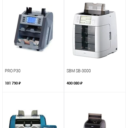
PRO P30
SBM SB-3000
101 790 ₽
400 080 ₽