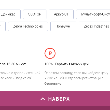
Дримкас
ЭВОТОР
Аркус-СТ
Мультисофт-Сист
г
Zebra Technologies
Honeywell
Zebex Indastries
с за 15-30 минут
100% - Гарантия низких цен
газина с дополнительной
Оплатим разницу, если вы найдете цену
зе кассы "под ключ"
ниже нашей, и сделаем регистрацию
бесплатно
.
НАВЕРХ