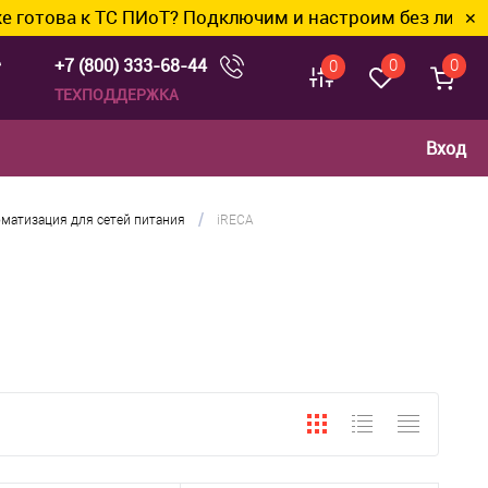
 к ТС ПИоТ? Подключим и настроим без лишних хлопот
✕
+7 (800) 333-68-44
0
0
0
ТЕХПОДДЕРЖКА
Вход
/
матизация для сетей питания
iRECA