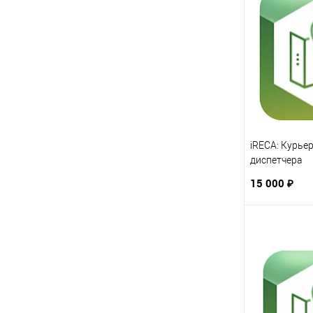
iRECA: Курье
диспетчера
15 000 ₽