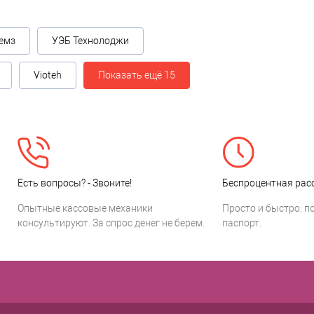
емз
УЭБ Технолоджи
Vioteh
Показать ещё 15
Есть вопросы? - Звоните!
Беспроцентная расс
Опытные кассовые механики
Просто и быстро: п
консультируют. За спрос денег не берем.
паспорт.