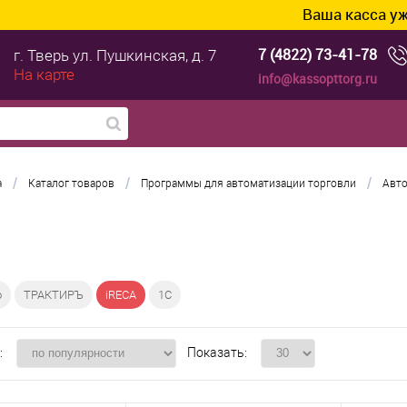
Ваша касса уже готова
7 (4822) 73-41-78
г. Тверь
ул. Пушкинская, д. 7
На карте
info@kassopttorg.ru
/
/
/
а
Каталог товаров
Программы для автоматизации торговли
Авто
o
ТРАКТИРЪ
iRECA
1С
:
Показать: