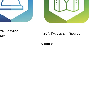
сть. Базовое
iRECA: Курьер для Эвотор
ние
6 000 ₽