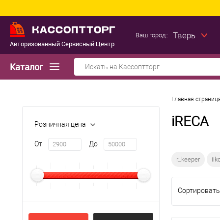
Тверь
Ваш город::
Авторизованный Сервисный Центр
Каталог
Главная страниц
iRECA
Розничная цена
От
До
r_keeper
iik
Сортировать