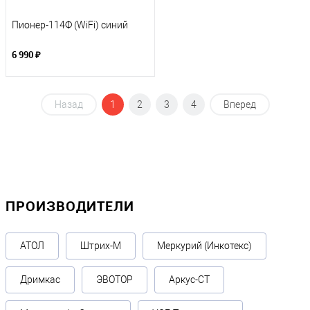
Пионер-114Ф (WiFi) синий
6 990 ₽
Назад
1
2
3
4
Вперед
ПРОИЗВОДИТЕЛИ
АТОЛ
Штрих-М
Меркурий (Инкотекс)
Дримкас
ЭВОТОР
Аркус-СТ