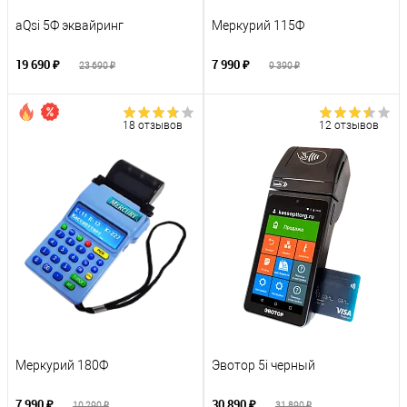
aQsi 5Ф эквайринг
Меркурий 115Ф
19 690 ₽
7 990 ₽
23 690 ₽
9 390 ₽
18 отзывов
12 отзывов
Меркурий 180Ф
Эвотор 5i черный
7 990 ₽
30 890 ₽
10 290 ₽
31 890 ₽