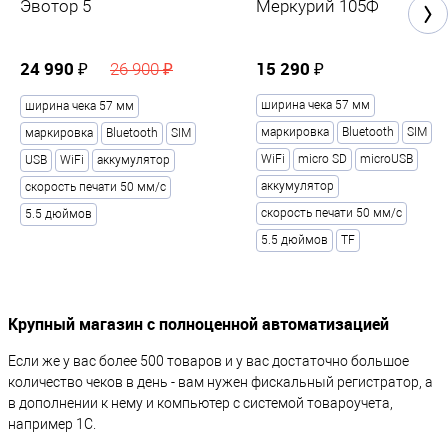
Эвотор 5
Меркурий 105Ф
24 990 ₽
15 290 ₽
26 900 ₽
ширина чека 57 мм
ширина чека 57 мм
маркировка
Bluetooth
SIM
маркировка
Bluetooth
SIM
WiFi
micro SD
microUSB
USB
WiFi
аккумулятор
аккумулятор
скорость печати 50 мм/с
скорость печати 50 мм/с
5.5 дюймов
5.5 дюймов
TF
Крупный магазин с полноценной автоматизацией
Если же у вас более 500 товаров и у вас достаточно большое
количество чеков в день - вам нужен фискальный регистратор, а
в дополнении к нему и компьютер с системой товароучета,
например 1С.