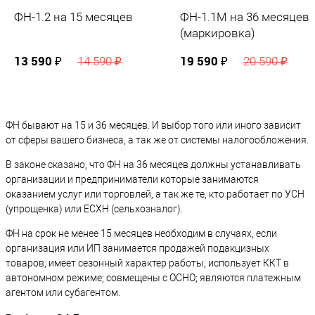
ФН-1.2 на 15 месяцев
ФН-1.1М на 36 месяцев
(маркировка)
13 590 ₽
19 590 ₽
14 590 ₽
20 590 ₽
ФН бывают на 15 и 36 месяцев. И выбор того или иного зависит
от сферы вашего бизнеса, а так же от системы налогообложения.
В законе сказано, что ФН на 36 месяцев должны устанавливать
организации и предприниматели которые занимаются
оказанием услуг или торговлей, а так же те, кто работает по УСН
(упрощенка) или ЕСХН (сельхозналог).
ФН на срок не менее 15 месяцев необходим в случаях, если
организация или ИП занимается продажей подакцизных
товаров; имеет сезонный характер работы; использует ККТ в
автономном режиме; совмещены с ОСНО; являются платежным
агентом или субагентом.