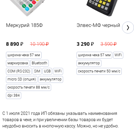
Меркурий 185Ф
Элвес-МФ черный
8 890 ₽
3 290 ₽
10 190 ₽
3 590 ₽
ширина чека 57 мм
ширина чека 57 мм
WiFi
маркировка
Bluetooth
аккумулятор
COM (RS-232)
SIM
USB
WiFi
скорость печати 50 мм/с
micro SD (опция)
аккумулятор
скорость печати 88 мм/с
dpi 384
С 1 июля 2021 года ИП обязаны указывать наименования
товаров в чеке, и при увеличении базы товаров их будет
неудобно вносить в кнопочную кассу. Можно, но не удобно.