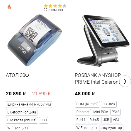
27 отзывов
АТОЛ 30Ф
POSBANK ANYSHOP
PRIME Intel Celeron
J1900 (2.0 GHz), 15", 4GB
20 890 ₽
48 000 ₽
21 890 ₽
DDR3L, SSD 64GB
COM (RS-232)
DC Jack
ширина чека 44 мм, 57 мм
Ethernet
Mini PCIe
PS/2
Bluetooth (опция)
RJ-11
RJ-45
USB
VGA
SIM-карта (опция)
USB
WiFi (опция)
аккумулятор
WiFi (опция)