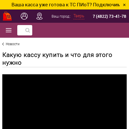
аша касса уже готова к ТС ПИоТ? Подключим и настрои
✕
7 (4822) 73-41-78
Тверь
Ваш город::
Новости
Какую кассу купить и что для этого
нужно